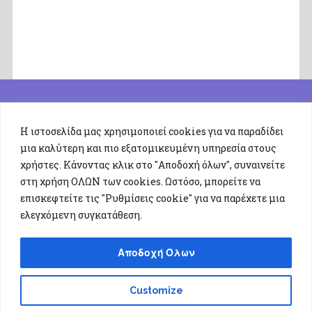
Η ιστοσελίδα μας χρησιμοποιεί cookies για να παραδίδει
μια καλύτερη και πιο εξατομικευμένη υπηρεσία στους
χρήστες. Κάνοντας κλικ στο "Αποδοχή όλων", συναινείτε
στη χρήση ΟΛΩΝ των cookies. Ωστόσο, μπορείτε να
επισκεφτείτε τις "Ρυθμίσεις cookie" για να παρέχετε μια
ελεγχόμενη συγκατάθεση.
Αποδοχή Όλων
Επικοινωνία: Τμήμα Επιστήμης Φυσικής Αγωγής και
Customize
Αθλητισμού, Δημοκρίτειο Πανεπιστημίο Θράκης,
Πανεπιστημιούπολη, Τ.Κ. 69100 Κομοτηνή Τηλέφωνο: 25310