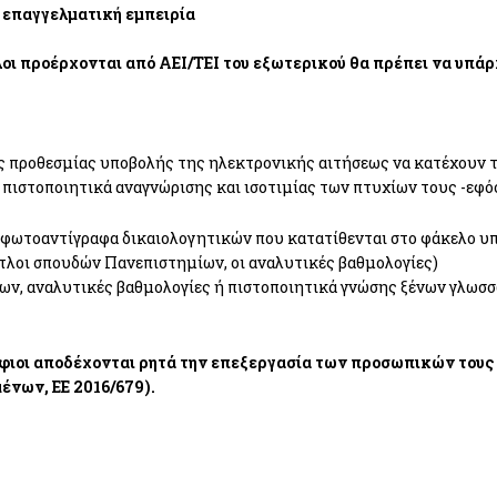
η επαγγελματική εμπειρία
τλοι προέρχονται από ΑΕΙ/ΤΕΙ του εξωτερικού θα πρέπει να υπάρ
ς προθεσμίας υποβολής της ηλεκτρονικής αιτήσεως να κατέχουν τα
χ. πιστοποιητικά αναγνώρισης και ισοτιμίας των πτυχίων τους -εφ
 φωτοαντίγραφα δικαιολογητικών που κατατίθενται στο φάκελο υπ
τίτλοι σπουδών Πανεπιστημίων, οι αναλυτικές βαθμολογίες)
ίων, αναλυτικές βαθμολογίες ή πιστοποιητικά γνώσης ξένων γλωσσ
ήφιοι αποδέχονται ρητά την επεξεργασία των προσωπικών τους
ένων, ΕΕ 2016/679).