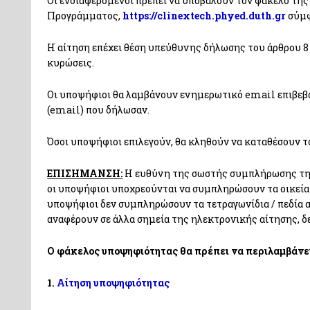
Oι ενδιαφερόμενοι πρέπει να υποβάλουν τον φάκελο τη
Προγράμματος,
https://clinextech.phyed.duth.gr
σύμφ
Η αίτηση επέχει θέση υπεύθυνης δήλωσης του άρθρου 8 τ
κυρώσεις.
Οι υποψήφιοι θα λαμβάνουν ενημερωτικό email επιβεβ
(email) που δήλωσαν.
Όσοι υποψήφιοι επιλεγούν, θα κληθούν να καταθέσουν 
ΕΠΙΣΗΜΑΝΣΗ:
Η ευθύνη της σωστής συμπλήρωσης της 
οι υποψήφιοι υποχρεούνται να συμπληρώσουν τα οικεία 
υποψήφιοι δεν συμπληρώσουν τα τετραγωνίδια / πεδία 
αναφέρουν σε άλλα σημεία της ηλεκτρονικής αίτησης, δ
Ο φάκελος υποψηφιότητας θα πρέπει να περιλαμβάνε
1.
Αίτηση υποψηφιότητας