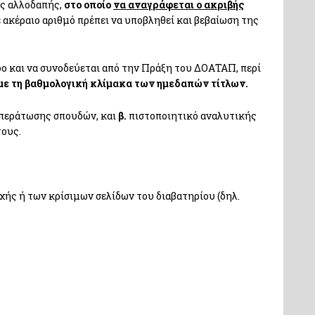
ης αλλοδαπής,
στο οποίο
να αναγράφεται ο ακριβής
 ακέραιο αριθμό πρέπει να υποβληθεί και βεβαίωση της
φο και να συνοδεύεται από την Πράξη του ΔΟΑΤΑΠ, περί
 με τη βαθμολογική κλίμακα των ημεδαπών τίτλων
.
 περάτωσης σπουδών, και
β.
πιστοποιητικό αναλυτικής
τους.
ής ή των κρίσιμων σελίδων του διαβατηρίου (δηλ.