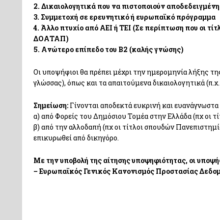
2. Δικαιολογητικά που να πιστοποιούν αποδεδειγμέν
3. Συμμετοχή σε ερευνητικό ή ευρωπαϊκό πρόγραμμα
4. Άλλο πτυχίο από ΑΕΙ ή ΤΕΙ (Σε περίπτωση που οι τί
ΔΟΑΤΑΠ)
5. Aνώτερο επίπεδο του Β2 (καλής γνώσης)
Οι υποψήφιοι θα πρέπει μέχρι την ημερομηνία λήξης τη
γλώσσας), όπως και τα απαιτούμενα δικαιολογητικά (π.
Σημείωση:
Γίνονται αποδεκτά ευκρινή και ευανάγνωστα
α) από Φορείς του Δημόσιου Τομέα στην Ελλάδα (πχ οι 
β) από την αλλοδαπή (πχ οι τίτλοι σπουδών Πανεπιστημ
επικυρωθεί από δικηγόρο.
Με την υποβολή της αίτησης υποψηφιότητας, οι υποψ
– Ευρωπαϊκός Γενικός Κανονισμός Προστασίας Δεδομ