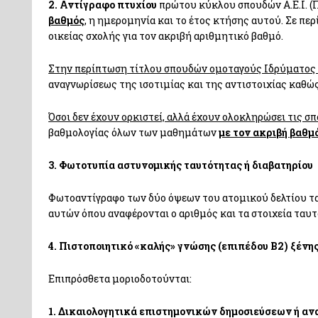
2. Αντίγραφο πτυχίου
πρώτου κύκλου σπουδών Α.Ε.Ι. (
βαθμός
, η ημερομηνία και το έτος κτήσης αυτού. Σε πε
οικείας σχολής για τον ακριβή αριθμητικό βαθμό.
Στην περίπτωση τίτλου σπουδών ομοταγούς Ιδρύματος
αναγνωρίσεως της ισοτιμίας και της αντιστοιχίας καθώ
Όσοι δεν έχουν ορκιστεί, αλλά έχουν ολοκληρώσει τις σπ
βαθμολογίας όλων των μαθημάτων
με τον ακριβή βαθμ
3. Φωτοτυπία αστυνομικής ταυτότητας ή διαβατηρίου
Φωτοαντίγραφο των δύο όψεων του ατομικού δελτίου τα
αυτών όπου αναφέρονται ο αριθμός και τα στοιχεία ταυ
4.
Πιστοποιητικό «καλής» γνώσης (επιπέδου Β2) ξένης 
Επιπρόσθετα μοριοδοτούνται:
1. Δικαιολογητικά επιστημονικών δημοσιεύσεων ή α