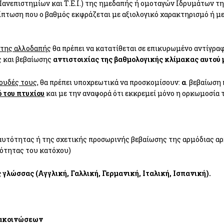
Πανεπιστημίων και Τ.Ε.Ι.) της ημεδαπής ή ομοταγών Ιδρυμάτων τ
ρίπτωση που ο βαθμός εκφράζεται με αξιολογικό χαρακτηρισμό ή με
 της αλλοδαπής
θα πρέπει να κατατίθεται σε επικυρωμένο αντίγρα
ς και βεβαίωσης
αντιστοιχίας της βαθμολογικής κλίμακας αυτού
ουδές τους,
θα πρέπει υποχρεωτικά να προσκομίσουν:
α
. βεβαίωση
ό του πτυχίου
και με την αναφορά ότι εκκρεμεί μόνο η ορκωμοσία 
υτότητας ή της σχετικής προσωρινής βεβαίωσης της αρμόδιας αρχ
τότητας του κατόχου)
γλώσσας (Αγγλική, Γαλλική, Γερμανική, Ιταλική, Ισπανική).
νακοινώσεων