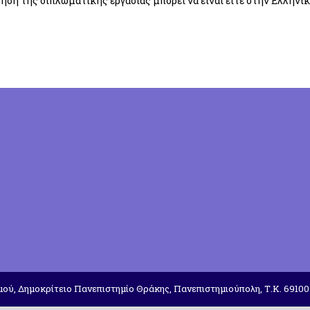
ηση της διπλωματικής εργασίας μπορεί να είναι είτε στην Ελληνικ
ού, Δημοκρίτειο Πανεπιστημίο Θράκης, Πανεπιστημιούπολη, Τ.Κ. 69100