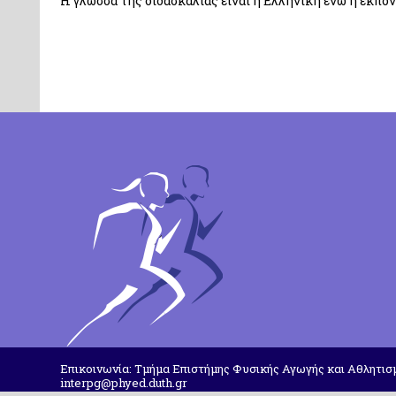
Η γλώσσα της διδασκαλίας είναι η Ελληνική ενώ η εκπόν
Επικοινωνία: Τμήμα Επιστήμης Φυσικής Αγωγής και Αθλητισμ
interpg@phyed.duth.gr